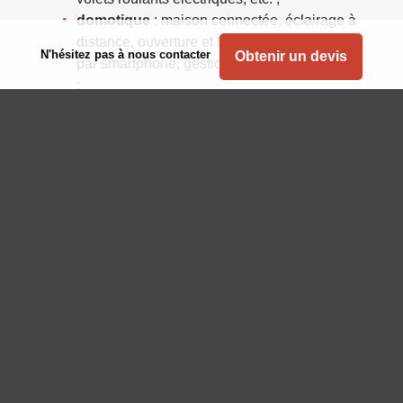
domotique
: maison connectée, éclairage à
distance, ouverture et fermeture des volets
N'hésitez pas à nous contacter
Obtenir un devis
par smartphone, gestion de la chaudière, etc.
;
vidéosurveillance ;
etc.